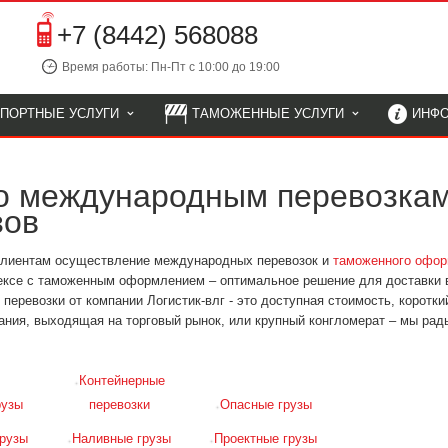
+7 (8442) 568088
Время работы: Пн-Пт с 10:00 до 19:00
СПОРТНЫЕ УСЛУГИ
ТАМОЖЕННЫЕ УСЛУГИ
ИНФ
по международным перевозка
зов
 клиентам осуществление международных перевозок и
таможенного офор
ексе с таможенным оформлением – оптимальное решение для доставки 
еревозки от компании Логистик-влг - это доступная стоимость, короткий
ния, выходящая на торговый рынок, или крупный конгломерат – мы ра
Контейнерные
рузы
перевозки
Опасные грузы
рузы
Наливные грузы
Проектные грузы