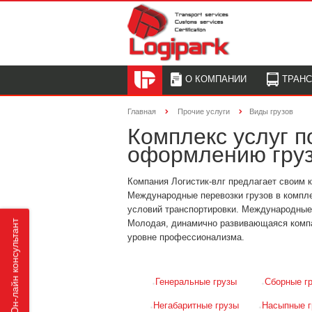
О КОМПАНИИ
ТРАН
Главная
Прочие услуги
Виды грузов
Комплекс услуг 
оформлению гру
Компания Логистик-влг предлагает своим
Международные перевозки грузов в компл
условий транспортировки. Международные п
Молодая, динамично развивающаяся компа
Он-лайн консультант
уровне профессионализма.
Генеральные грузы
Сборные г
Негабаритные грузы
Насыпные г