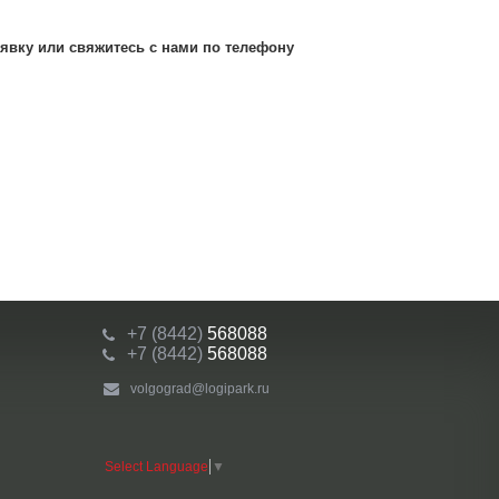
явку или свяжитесь с нами по телефону
+7 (8442)
568088
+7 (8442)
568088
volgograd@logipark.ru
Select Language
▼