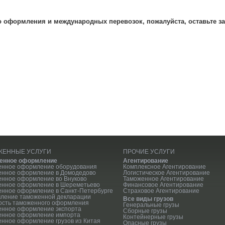
о оформления и международных перевозок, пожалуйста, оставьте за
ЖЕННЫЕ УСЛУГИ
ПРОЧИЕ УСЛУГИ
енное оформление
Агентирование
енное оформление оборудования
Комплексное Агентирование
енное оформление в Домодедово
Логистическое Агентирование
нное оформление во Внуково
Таможенное Агентирование
енное оформление в Шереметьево
Финансовое Агентирование
нное оформление в Санкт-Петербурге
Страховое Агентирование
ление таможенной декларации
Все виды грузов
ость таможенного оформления
Генеральные грузы
енное оформление экспорта
Сборные грузы
енное оформление импорта
Контейнерные грузы
нное оформление грузов из Китая
Опасные грузы